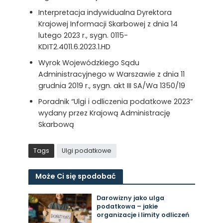
Interpretacja indywidualna Dyrektora
Krajowej Informacji Skarbowej z dnia 14
lutego 2023 r., sygn. 0115-
KDIT2.4011.6.2023.1.HD
Wyrok Wojewódzkiego Sądu
Administracyjnego w Warszawie z dnia 11
grudnia 2019 r., sygn. akt III SA/Wa 1350/19
Poradnik “Ulgi i odliczenia podatkowe 2023”
wydany przez Krajową Administrację
Skarbową
Tags
Ulgi podatkowe
Może Ci się spodobać
Darowizny jako ulga
podatkowa – jakie
organizacje i limity odliczeń