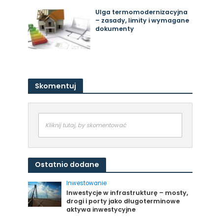
Ulga termomodernizacyjna
– zasady, limity i wymagane
dokumenty
Skomentuj
Kliknij tutaj, by skomentować
Ostatnio dodane
Inwestowanie
Inwestycje w infrastrukturę – mosty,
drogi i porty jako długoterminowe
aktywa inwestycyjne