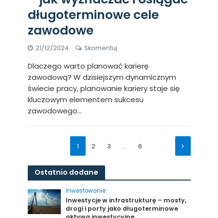
długoterminowe cele
zawodowe
21/12/2024
Skomentuj
Dlaczego warto planować karierę
zawodową? W dzisiejszym dynamicznym
świecie pracy, planowanie kariery staje się
kluczowym elementem sukcesu
zawodowego...
1
2
3
…
6
Ostatnio dodane
Inwestowanie
Inwestycje w infrastrukturę – mosty,
drogi i porty jako długoterminowe
aktywa inwestycyjne