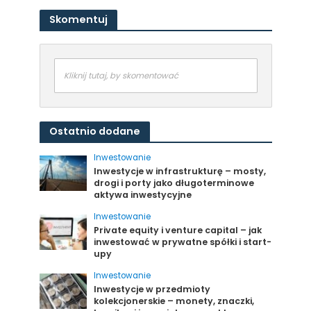
Skomentuj
Kliknij tutaj, by skomentować
Ostatnio dodane
Inwestowanie
Inwestycje w infrastrukturę – mosty,
drogi i porty jako długoterminowe
aktywa inwestycyjne
Inwestowanie
Private equity i venture capital – jak
inwestować w prywatne spółki i start-
upy
Inwestowanie
Inwestycje w przedmioty
kolekcjonerskie – monety, znaczki,