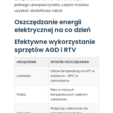
jednego ubezpieczyciela, często możesz
uzyskać dodatkowy rabat.
Oszczędzanie energii
elektrycznej na co dzień
Efektywne wykorzystanie
sprzętów AGD i RTV
URZĄDZENIE
SPOSÓB OSZCZĘDZANIA
Ustaw temperaturę na 4°C w
Lodówka
lodówce i -18°C w
zamrażarce
Pierz w niższych
Pralka
temperaturach i pełnym
załadunku
Wyłączaj całkowicie, nie