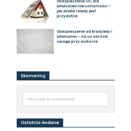
Ubezpieczenie OC dla
właścicieli nieruchomości –
jak działa i kiedy jest
przydatne
Ubezpieczenie od kradzieży i
włamania – na co zwrócić
uwagę przy wyborze
Skomentuj
Kliknij tutaj, by skomentować
Ostatnio dodane