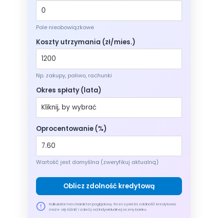
Pole nieobowiązkowe
Koszty utrzymania (zł/mies.)
Np. zakupy, paliwo, rachunki
Okres spłaty (lata)
Oprocentowanie (%)
Wartość jest domyślna (zweryfikuj aktualną)
Oblicz zdolność kredytową
Kalkulator ma charakter poglądowy. Rzeczywista zdolność kredytowa
może się różnić i zależy od indywidualnej oceny banku.