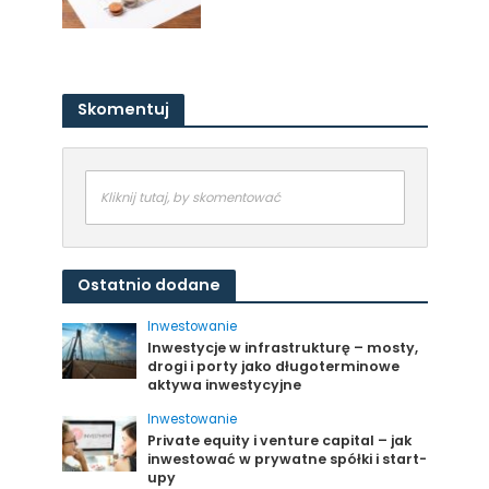
Skomentuj
Kliknij tutaj, by skomentować
Ostatnio dodane
Inwestowanie
Inwestycje w infrastrukturę – mosty,
drogi i porty jako długoterminowe
aktywa inwestycyjne
Inwestowanie
Private equity i venture capital – jak
inwestować w prywatne spółki i start-
upy