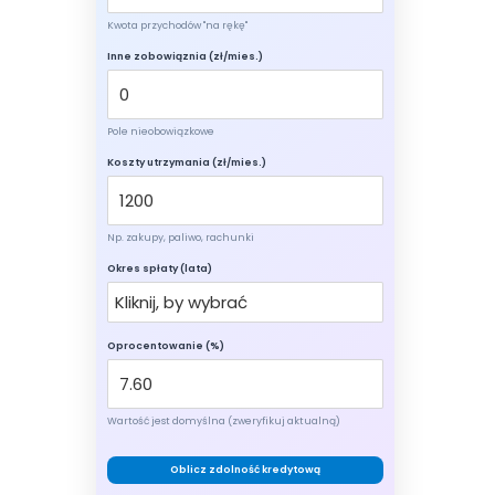
Kwota przychodów "na rękę"
Inne zobowiąznia (zł/mies.)
Pole nieobowiązkowe
Koszty utrzymania (zł/mies.)
Np. zakupy, paliwo, rachunki
Okres spłaty (lata)
Oprocentowanie (%)
Wartość jest domyślna (zweryfikuj aktualną)
Oblicz zdolność kredytową