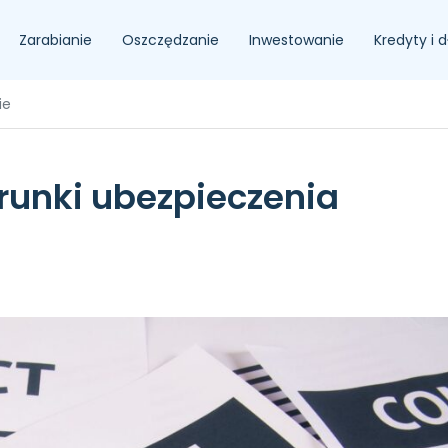
Zarabianie
Oszczędzanie
Inwestowanie
Kredyty i d
ie
runki ubezpieczenia