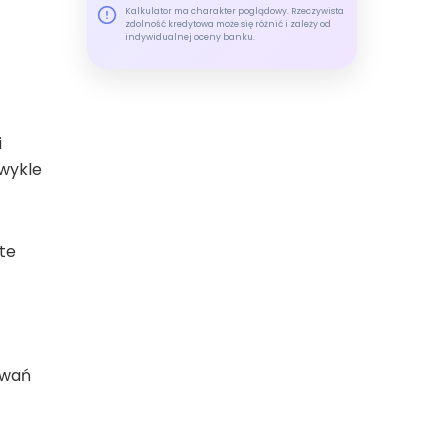
Kalkulator ma charakter poglądowy. Rzeczywista
zdolność kredytowa może się różnić i zależy od
indywidualnej oceny banku.
i
zwykle
te
owań