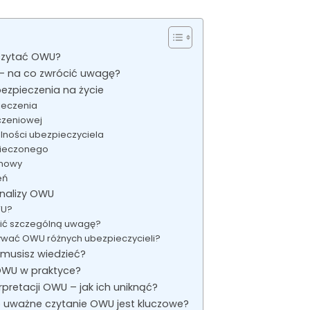
czytać OWU?
– na co zwrócić uwagę?
zpieczenia na życie
ieczenia
czeniowej
ności ubezpieczyciela
pieczonego
umowy
eń
nalizy OWU
WU?
cić szczególną uwagę?
wać OWU różnych ubezpieczycieli?
musisz wiedzieć?
OWU w praktyce?
rpretacji OWU – jak ich uniknąć?
uważne czytanie OWU jest kluczowe?