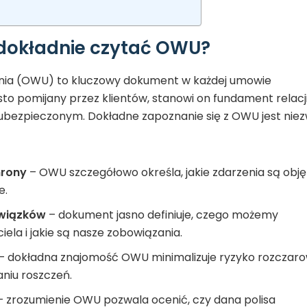
dokładnie czytać OWU?
nia (OWU) to kluczowy dokument w każdej umowie
to pomijany przez klientów, stanowi on fundament relacj
ubezpieczonym. Dokładne zapoznanie się z OWU jest nie
hrony
– OWU szczegółowo określa, jakie zdarzenia są obję
e.
wiązków
– dokument jasno definiuje, czego możemy
ela i jakie są nasze zobowiązania.
– dokładna znajomość OWU minimalizuje ryzyko rozczar
niu roszczeń.
 zrozumienie OWU pozwala ocenić, czy dana polisa