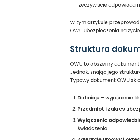
rzeczywiście odpowiada 
W tym artykule przeprowadz
OWU ubezpieczenia na życi
Struktura dokum
OWU to obszerny dokument, 
Jednak, znając jego struktu
Typowy dokument OWU składa
Definicje
– wyjaśnienie 
Przedmiot i zakres ubez
Wyłączenia odpowiedzi
świadczenia
Zawarcie umowy i okres