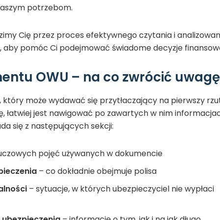
naszym potrzebom.
imy Cię przez proces efektywnego czytania i analizowan
e, aby pomóc Ci podejmować świadome decyzje finansow
entu OWU – na co zwrócić uwagę
który może wydawać się przytłaczający na pierwszy rzut
rę, łatwiej jest nawigować po zawartych w nim informacja
 się z następujących sekcji:
kluczowych pojęć używanych w dokumencie
pieczenia
– co dokładnie obejmuje polisa
alności
– sytuacje, w których ubezpieczyciel nie wypłaci
 ubezpieczenia
– informacje o tym, jak i na jak długo