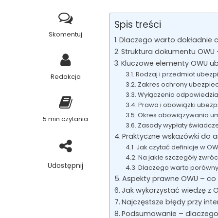
Spis treści
Skomentuj
Dlaczego warto dokładnie 
Struktura dokumentu OWU 
Kluczowe elementy OWU ube
Rodzaj i przedmiot ubezp
Redakcja
Zakres ochrony ubezpie
Wyłączenia odpowiedzial
Prawa i obowiązki ubez
Okres obowiązywania 
5 min czytania
Zasady wypłaty świadcz
Praktyczne wskazówki do a
Jak czytać definicje w O
Na jakie szczegóły zwró
Udostępnij
Dlaczego warto porówny
Aspekty prawne OWU – co 
Jak wykorzystać wiedzę z 
Najczęstsze błędy przy inte
Podsumowanie – dlaczego 