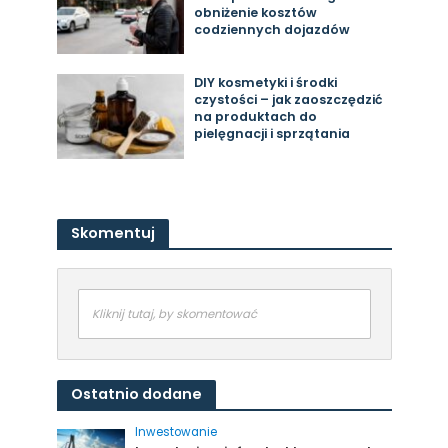
obniżenie kosztów
codziennych dojazdów
DIY kosmetyki i środki
czystości – jak zaoszczędzić
na produktach do
pielęgnacji i sprzątania
Skomentuj
Kliknij tutaj, by skomentować
Ostatnio dodane
Inwestowanie