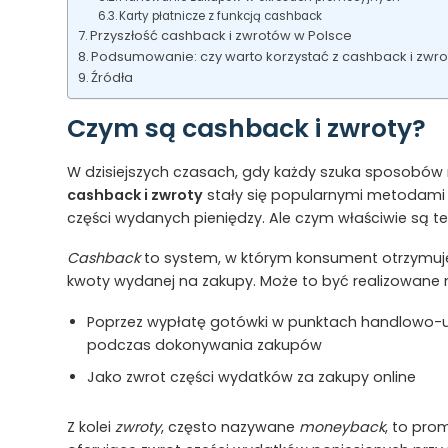
Karty płatnicze z funkcją cashback
Przyszłość cashback i zwrotów w Polsce
Podsumowanie: czy warto korzystać z cashback i zwr
Źródła
Czym są cashback i zwroty?
W dzisiejszych czasach, gdy każdy szuka sposobów 
cashback i zwroty
stały się popularnymi metodami
części wydanych pieniędzy. Ale czym właściwie są t
Cashback
to system, w którym konsument otrzymuje
kwoty wydanej na zakupy. Może to być realizowane
Poprzez wypłatę gotówki w punktach handlowo-
podczas dokonywania zakupów
Jako zwrot części wydatków za zakupy online
Z kolei
zwroty
, często nazywane
moneyback
, to pr