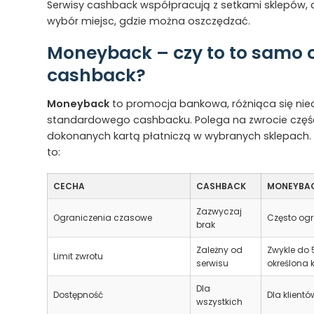
Serwisy cashback współpracują z setkami sklepów, c
wybór miejsc, gdzie można oszczędzać.
Moneyback – czy to to samo 
cashback?
Moneyback
to promocja bankowa, różniąca się nie
standardowego cashbacku. Polega na zwrocie częś
dokonanych kartą płatniczą w wybranych sklepach. 
to:
CECHA
CASHBACK
MONEYBA
Zazwyczaj
Ograniczenia czasowe
Często ogr
brak
Zależny od
Zwykle do 5
Limit zwrotu
serwisu
określona 
Dla
Dostępność
Dla klient
wszystkich