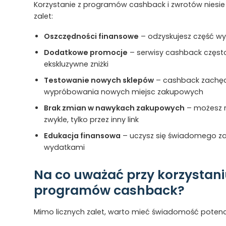
Korzystanie z programów cashback i zwrotów niesie
zalet:
Oszczędności finansowe
– odzyskujesz część w
Dodatkowe promocje
– serwisy cashback często
ekskluzywne zniżki
Testowanie nowych sklepów
– cashback zachę
wypróbowania nowych miejsc zakupowych
Brak zmian w nawykach zakupowych
– możesz r
zwykle, tylko przez inny link
Edukacja finansowa
– uczysz się świadomego za
wydatkami
Na co uważać przy korzystani
programów cashback?
Mimo licznych zalet, warto mieć świadomość potenc