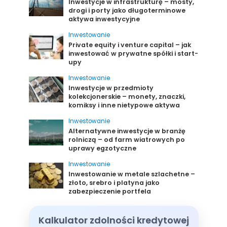
Inwestycje w infrastrukturę – mosty,
drogi i porty jako długoterminowe
aktywa inwestycyjne
Inwestowanie
Private equity i venture capital – jak
inwestować w prywatne spółki i start-
upy
Inwestowanie
Inwestycje w przedmioty
kolekcjonerskie – monety, znaczki,
komiksy i inne nietypowe aktywa
Inwestowanie
Alternatywne inwestycje w branżę
rolniczą – od farm wiatrowych po
uprawy egzotyczne
Inwestowanie
Inwestowanie w metale szlachetne –
złoto, srebro i platyna jako
zabezpieczenie portfela
Kalkulator zdolności kredytowej