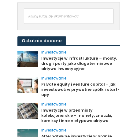
Kliknij tutaj, by skomentować
Ostatnio dodane
Inwestowanie
Inwestycje w infrastrukturę – mosty,
drogi i porty jako długoterminowe
aktywa inwestycyjne
Inwestowanie
Private equity i venture capital – jak
inwestować w prywatne spółki i start-
upy
Inwestowanie
Inwestycje w przedmioty
kolekcjonerskie – monety, znaczki,
komiksy i inne nietypowe aktywa
Inwestowanie
Alternatywne inwestycje w branżę