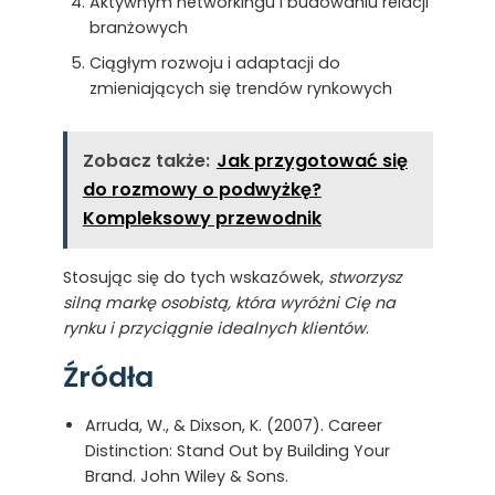
Aktywnym networkingu i budowaniu relacji
branżowych
Ciągłym rozwoju i adaptacji do
zmieniających się trendów rynkowych
Zobacz także:
Jak przygotować się
do rozmowy o podwyżkę?
Kompleksowy przewodnik
Stosując się do tych wskazówek,
stworzysz
silną markę osobistą, która wyróżni Cię na
rynku i przyciągnie idealnych klientów
.
Źródła
Arruda, W., & Dixson, K. (2007). Career
Distinction: Stand Out by Building Your
Brand. John Wiley & Sons.