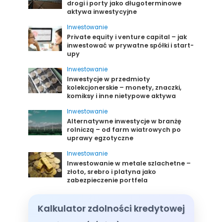
drogi i porty jako długoterminowe
aktywa inwestycyjne
Inwestowanie
Private equity i venture capital – jak
inwestować w prywatne spółki i start-
upy
Inwestowanie
Inwestycje w przedmioty
kolekcjonerskie – monety, znaczki,
komiksy i inne nietypowe aktywa
Inwestowanie
Alternatywne inwestycje w branżę
rolniczą – od farm wiatrowych po
uprawy egzotyczne
Inwestowanie
Inwestowanie w metale szlachetne –
złoto, srebro i platyna jako
zabezpieczenie portfela
Kalkulator zdolności kredytowej