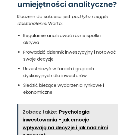
umiejętności analityczne?
Kluczem do sukcesu jest
praktyka i ciągłe
doskonalenie
. Warto:
Regularnie analizować różne spółki i
aktywa
Prowadzić dziennik inwestycyjny i notować
swoje decyzje
Uczestniczyć w forach i grupach
dyskusyjnych dla inwestorów
Śledzić bieżące wydarzenia rynkowe i
ekonomiczne
Zobacz także:
Psychologia
inwestowania - jak emocje
wpływają na decyzje i jak nad nimi