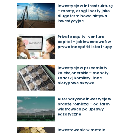
Inwestycje w infrastrukturę
– mosty, drogi i porty jako
długoterminowe aktywa
inwestycyjne
Private equity i venture
capital – jak inwestować w
prywatne spółki i start-upy
Inwestycje w przedmioty
kolekcjonerskie – monety,
znaczki, komiksy i inne
nietypowe aktywa
Alternatywne inwestycje w
branżę rolniczą – od farm
wiatrowych po uprawy
egzotyczne
Inwestowanie w metale