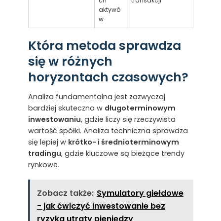
ch
transakcji
aktywó
w
Która metoda sprawdza
się w różnych
horyzontach czasowych?
Analiza fundamentalna jest zazwyczaj
bardziej skuteczna w
długoterminowym
inwestowaniu
, gdzie liczy się rzeczywista
wartość spółki. Analiza techniczna sprawdza
się lepiej w
krótko- i średnioterminowym
tradingu
, gdzie kluczowe są bieżące trendy
rynkowe.
Zobacz także:
Symulatory giełdowe
- jak ćwiczyć inwestowanie bez
ryzyka utraty pieniędzy