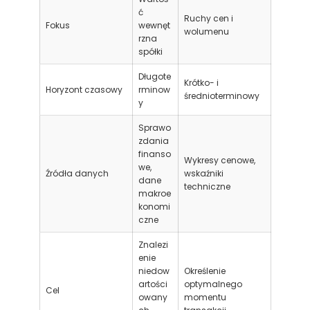
ć
Ruchy cen i
Fokus
wewnęt
wolumenu
rzna
spółki
Długote
Krótko- i
Horyzont czasowy
rminow
średnioterminowy
y
Sprawo
zdania
finanso
Wykresy cenowe,
we,
Źródła danych
wskaźniki
dane
techniczne
makroe
konomi
czne
Znalezi
enie
niedow
Określenie
artości
optymalnego
Cel
owany
momentu