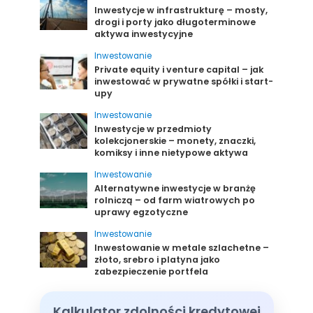
Inwestycje w infrastrukturę – mosty,
drogi i porty jako długoterminowe
aktywa inwestycyjne
Inwestowanie
Private equity i venture capital – jak
inwestować w prywatne spółki i start-
upy
Inwestowanie
Inwestycje w przedmioty
kolekcjonerskie – monety, znaczki,
komiksy i inne nietypowe aktywa
Inwestowanie
Alternatywne inwestycje w branżę
rolniczą – od farm wiatrowych po
uprawy egzotyczne
Inwestowanie
Inwestowanie w metale szlachetne –
złoto, srebro i platyna jako
zabezpieczenie portfela
Kalkulator zdolności kredytowej