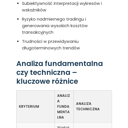
Subiektywność interpretacji wykresów i
wskaźników
Ryzyko nadmiernego tradingu i
generowania wysokich kosztów
transakcyjnych
Trudności w przewidywaniu
długoterminowych trendów
Analiza fundamentalna
czy techniczna –
kluczowe różnice
ANALIZ
A
ANALIZA
KRYTERIUM
FUNDA
TECHNICZNA
MENTA
LNA
Wartoś