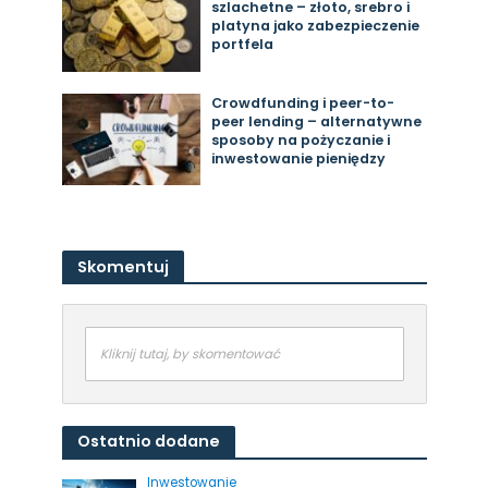
szlachetne – złoto, srebro i
platyna jako zabezpieczenie
portfela
Crowdfunding i peer-to-
peer lending – alternatywne
sposoby na pożyczanie i
inwestowanie pieniędzy
Skomentuj
Kliknij tutaj, by skomentować
Ostatnio dodane
Inwestowanie