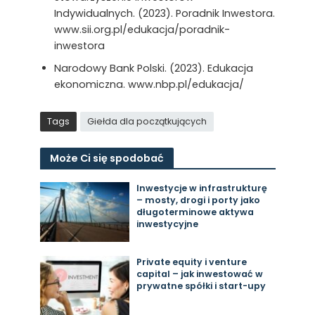
Indywidualnych. (2023). Poradnik Inwestora.
www.sii.org.pl/edukacja/poradnik-
inwestora
Narodowy Bank Polski. (2023). Edukacja
ekonomiczna. www.nbp.pl/edukacja/
Tags
Giełda dla początkujących
Może Ci się spodobać
Inwestycje w infrastrukturę
– mosty, drogi i porty jako
długoterminowe aktywa
inwestycyjne
Private equity i venture
capital – jak inwestować w
prywatne spółki i start-upy