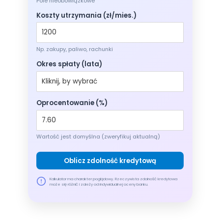
Pole nieobowiązkowe
Koszty utrzymania (zł/mies.)
Np. zakupy, paliwo, rachunki
Okres spłaty (lata)
Oprocentowanie (%)
Wartość jest domyślna (zweryfikuj aktualną)
Oblicz zdolność kredytową
Kalkulator ma charakter poglądowy. Rzeczywista zdolność kredytowa
może się różnić i zależy od indywidualnej oceny banku.