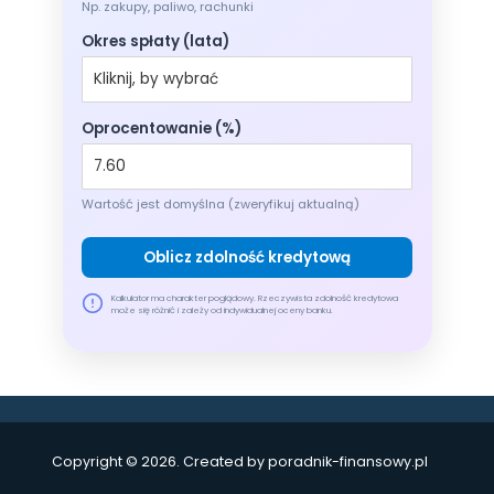
Np. zakupy, paliwo, rachunki
Okres spłaty (lata)
Oprocentowanie (%)
Wartość jest domyślna (zweryfikuj aktualną)
Oblicz zdolność kredytową
Kalkulator ma charakter poglądowy. Rzeczywista zdolność kredytowa
może się różnić i zależy od indywidualnej oceny banku.
Copyright © 2026. Created by poradnik-finansowy.pl