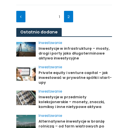
1
2
Ostatnio dodane
Inwestowanie
Inwestycje w infrastrukturę – mosty,
drogi i porty jako długoterminowe
aktywa inwestycyjne
Inwestowanie
Private equity i venture capital – jak
inwestować w prywatne spółki i start-
upy
Inwestowanie
Inwestycje w przedmioty
kolekcjonerskie – monety, znaczki,
komiksy i inne nietypowe aktywa
Inwestowanie
Alternatywne inwestycje w branżę
rolniczą – od farm wiatrowych po